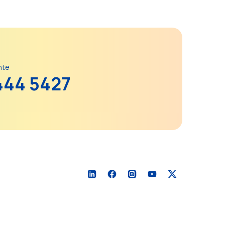
nte
444 5427